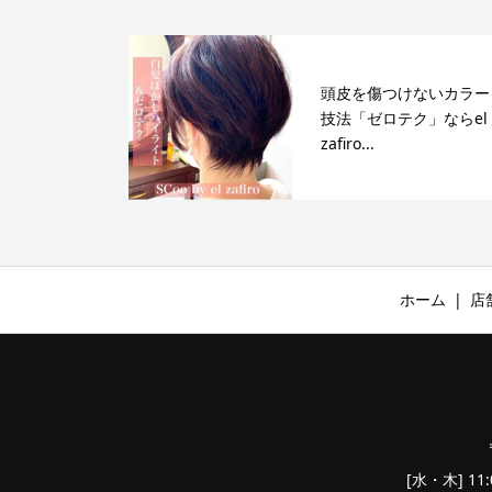
頭皮を傷つけないカラー
技法「ゼロテク」ならel
zafiro...
ホーム
店
[水・木] 11