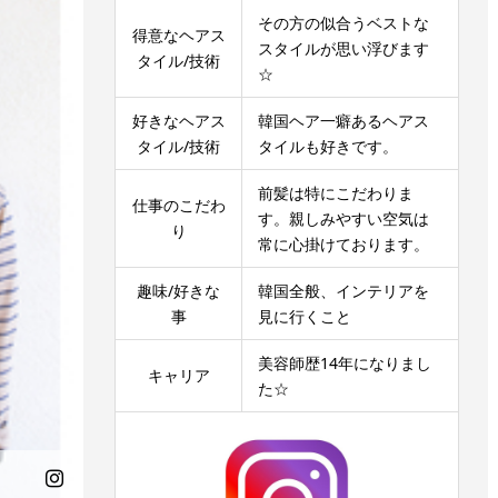
その方の似合うベストな
得意なヘアス
スタイルが思い浮びます
タイル/技術
☆
好きなヘアス
韓国ヘア一癖あるヘアス
タイル/技術
タイルも好きです。
前髪は特にこだわりま
仕事のこだわ
す。親しみやすい空気は
り
常に心掛けております。
趣味/好きな
韓国全般、インテリアを
事
見に行くこと
美容師歴14年になりまし
キャリア
た☆