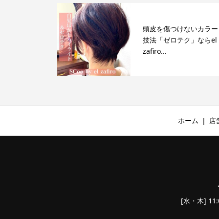
頭皮を傷つけないカラー
技法「ゼロテク」ならel
zafiro...
ホーム
店
[水・木] 11