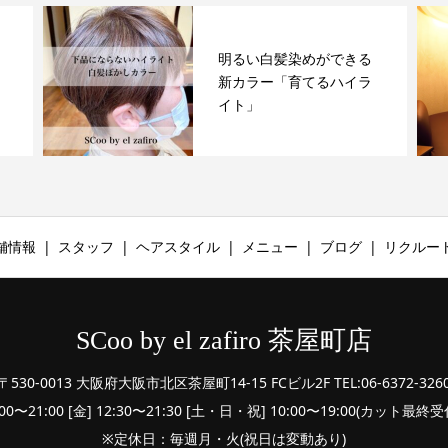
明るい白髪染めができる
新カラー「育てるハイラ
イト」
舗情報
スタッフ
ヘアスタイル
メニュー
ブログ
リクルー
SCoo by el zafiro 茶屋町店
〒530-0013 大阪府大阪市北区茶屋町14-15 FCビル2F TEL:06-6372-326
:00〜21:00 [金] 12:30〜21:30 [土・日・祝] 10:00〜19:00(カット最
※定休日：毎週月・火(祝日は変動あり)