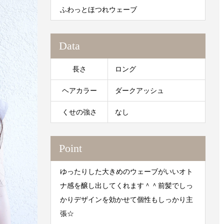
ふわっとほつれウェーブ
Data
長さ
ロング
ヘアカラー
ダークアッシュ
くせの強さ
なし
Point
ゆったりした大きめのウェーブがいいオト
ナ感を醸し出してくれます＾＾前髪でしっ
かりデザインを効かせて個性もしっかり主
張☆