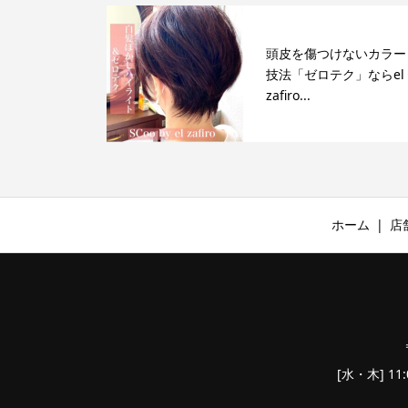
頭皮を傷つけないカラー
技法「ゼロテク」ならel
zafiro...
ホーム
店
[水・木] 11