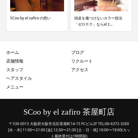
SCoo by el zafiro の想い
頭皮を傷つけないカラー技法
「ゼロテク」ならel z...
ホーム
ブログ
店舗情報
リクルート
スタッフ
アクセス
ヘアスタイル
メニュー
SCoo by el zafiro 茶屋町店
〒530-0013 大阪府大阪市北区茶屋町14-15 FCビル2F TEL:06-6372-3260
[水・木] 11:00〜21:00 [金] 12:30〜21:30 [土・日・祝] 10:00〜19:00(カッ
ト最終受付は1時間前)