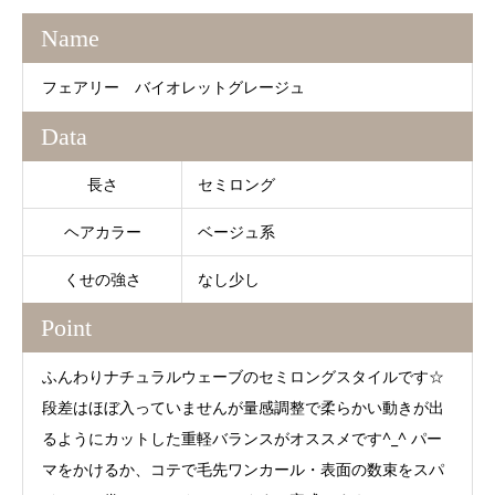
Name
フェアリー バイオレットグレージュ
Data
長さ
セミロング
ヘアカラー
ベージュ系
くせの強さ
なし少し
Point
ふんわりナチュラルウェーブのセミロングスタイルです☆
段差はほぼ入っていませんが量感調整で柔らかい動きが出
るようにカットした重軽バランスがオススメです^_^ パー
マをかけるか、コテで毛先ワンカール・表面の数束をスパ