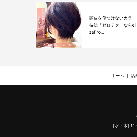
頭皮を傷つけないカラー
技法「ゼロテク」ならel
zafiro...
ホーム
店
[水・木] 11