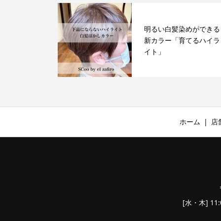
明るい白髪染めができる
新カラー「育てるハイラ
イト」
ホーム
店
[水・木] 11