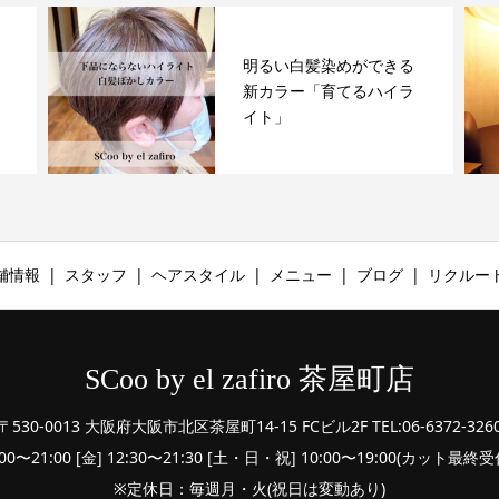
明るい白髪染めができる
新カラー「育てるハイラ
イト」
舗情報
スタッフ
ヘアスタイル
メニュー
ブログ
リクルー
SCoo by el zafiro 茶屋町店
〒530-0013 大阪府大阪市北区茶屋町14-15 FCビル2F TEL:06-6372-326
:00〜21:00 [金] 12:30〜21:30 [土・日・祝] 10:00〜19:00(カット最
※定休日：毎週月・火(祝日は変動あり)