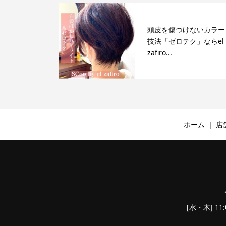
頭皮を傷つけないカラー
技法「ゼロテク」ならel
zafiro...
ホーム
店
[水・木] 11