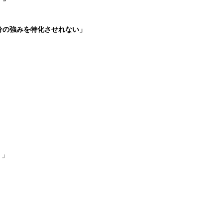
分の強みを特化させれない」
く」