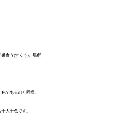
巣食う(すくう)』場所
十色であるのと同様、
も十人十色です。