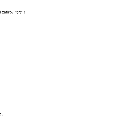
zafiro』です！
下」