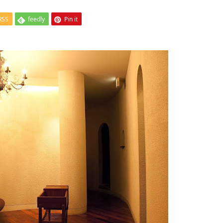
RSS
feedly
Pin it